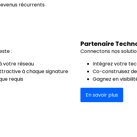
revenus récurrents
Partenaire Techn
este :
Connectons nos solution
 votre réseau
Intégrez votre te
tractive à chaque signature
Co-construisez de
ue requis
Gagnez en visibili
En savoir plus