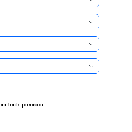
nt structuré pour gagner en autonomie,
eurs, ESN, experts métier…
aires à votre activité de revendeur-
aires.
nergies possibles et définir ensemble le
ur toute précision.