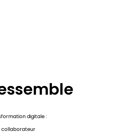
 plan de
 ressemble
ormation digitale :
u collaborateur