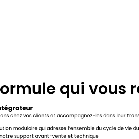
ier les ressources, maintenir
interne
vité et faciliter la préparation
Formation
paie
Construire et piloter un
formation
e-Learning
Proposer des parcours
personnalisés
 formule qui vous
ntégrateur
ions chez vos clients et accompagnez-les dans leur transf
lution modulaire qui adresse l’ensemble du cycle de vie d
 notre support avant-vente et technique