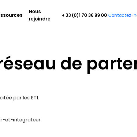
Nous
ssources
+ 33 (0)1 70 36 99 00
|
Contactez-n
rejoindre
 réseau de parte
LES COLLABORATEURS
FORMER ET DÉVELOPPER
sier RH
Témoignages
Entretiens & carrièr
Guid
aliser et sécuriser les
Découvrez comment nos clients
Développer les talents
Accéd
nées
transforment leurs pratiques RH
pour s
itée par les ETI.
Rémunération
agement
Déployer des campagne
er et mesurer la motivation
rémunération NAO
ollaborateurs
Campus
nces
Gérer un organisme de 