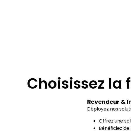
Planif
l'acti
de la 
Choisissez la
Revendeur & I
Déployez nos solut
Offrez une so
Bénéficiez de