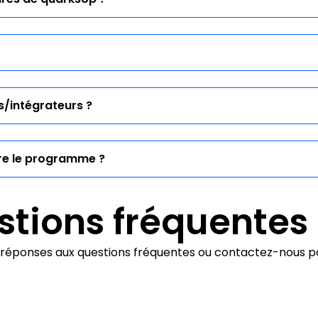
 partenaire revendeur/intégrateur avec un accompagneme
on à des prospects.
solution RH dans son offre de service : cabinets, intégrat
s/intégrateurs ?
 contenant l’ensemble des documents et des outils nécess
harge de l’accompagnement et de la formation des parten
dre le programme ?
e page. Notre équipe vous recontactera pour évaluer les sy
tions fréquentes
 réponses aux questions fréquentes ou contactez-nous po