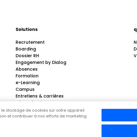
Solutions
q
Recrutement
N
Boarding
D
Dossier RH
V
Engagement by Dialog
Absences
Formation
e-Learning
Campus
Entretiens & carrières
Rémunération
Hello Paie pour experts comptable
ez le stockage de cookies sur votre appareil
ation et contribuer à nos efforts de marketing.
Politique de confidentialité
Copyright © 2025