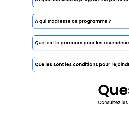
Deux options s’offrent à vous : devenir
ou recommander simplement notre soluti
À qui s’adresse ce programme ?
À toute structure souhaitant intégrer une 
Quel est le parcours pour les revendeur
Vous aurez accès à un Portail Partenaire
intégrateur. Une équipe dédiée est en c
Quelles sont les conditions pour rejoin
Il suffit de remplir le formulaire de cett
modèle de collaboration le plus adapté.
Ques
Consultez les