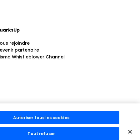
uarksUp
ous rejoindre
evenir partenaire
isma Whistleblower Channel
Autoriser tous les cookies
, quarksUp. All rights reserved.
Tout refuser
Visma Group
Visma France