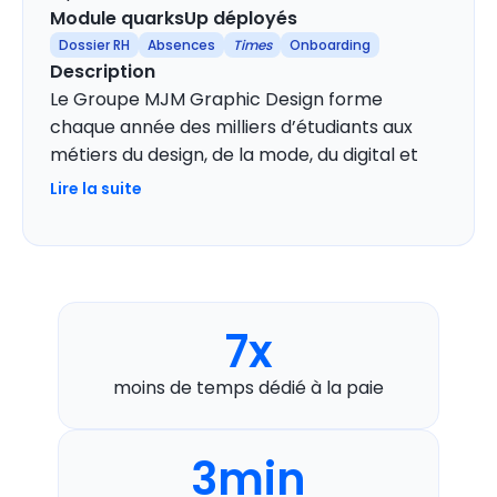
Module quarksUp déployés
Dossier RH
Absences
Times
Onboarding
Description
Le Groupe MJM Graphic Design forme
chaque année des milliers d’étudiants aux
métiers du design, de la mode, du digital et
des arts appliqués. Avec ses 15 écoles en
Lire la suite
France, le groupe compte 800 salariés et
réalise de nombreux recrutements à chaque
rentrée scolaire.
7x
moins de temps dédié à la paie
3min