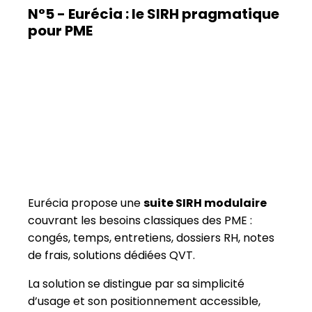
Eurécia propose une
suite SIRH modulaire
couvrant les besoins classiques des PME :
congés, temps, entretiens, dossiers RH, notes
de frais, solutions dédiées QVT.
La solution se distingue par sa simplicité
d’usage et son positionnement accessible,
bien adapté aux structures souhaitant
professionnaliser leurs pratiques sans alourdir
leurs processus.
Mais la plateforme reste davantage
orientée
gestion RH opérationnelle du quotidien
que pilotage stratégique.