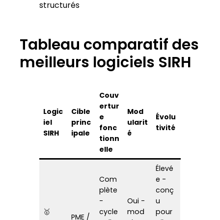
Couv
ertur
Logic
Cible
Mod
e
Évolu
iel
princ
ularit
fonc
tivité
SIRH
ipale
é
tionn
elle
Élevé
Com
e -
plète
conç
-
Oui -
u
🥇
cycle
mod
pour
PME /
quar
colla
ules
pilota
ETI
ksUp
borat
activ
ge RH
eur
ables
et
intég
crois
ré
sanc
e
Bonn