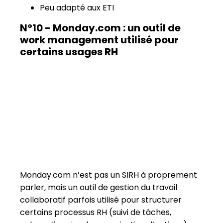
Monday.com n’est pas un SIRH à proprement
parler, mais un outil de gestion du travail
collaboratif parfois utilisé pour structurer
certains processus RH (suivi de tâches,
onboarding simple, organisation d’actions).
S’il peut répondre à des
besoins ponctuels
d’organisation
, il ne couvre pas les
exigences réglementaires, fonctionnelles et
métiers d’un véritable SIRH, notamment en
matière de conformité, de gestion