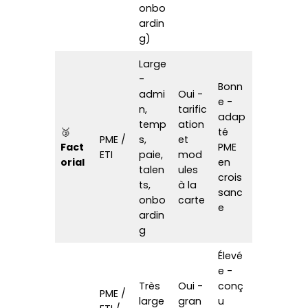
n,
tarific
adap
temp
ation
🥉
té
PME /
s,
et
Fact
PME
ETI
paie,
mod
orial
en
talen
ules
crois
ts,
à la
sanc
onbo
carte
e
ardin
g
Élevé
e -
Très
Oui -
conç
PME /
large
gran
u
ETI /
- RH
d
pour
Cegi
Gran
&
socle
orga
d RH
ds
paie
fonct
nisati
com
intég
ionne
ons
ptes
rées
l
com
plexe
s