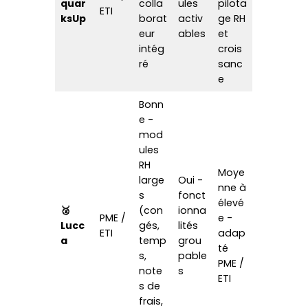
e -
mod
ules
RH
Moye
large
Oui -
nne à
s
fonct
élevé
🥈
(con
ionna
PME /
e -
Lucc
gés,
lités
ETI
adap
a
temp
grou
té
s,
pable
PME /
note
s
ETI
s de
frais,
onbo
ardin
g)
Large
-
Bonn
admi
Oui -
e -