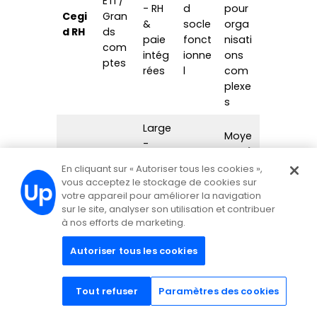
Large
Moye
-
nne à
cong
Oui -
élevé
és,
mod
e -
abse
Euré
PME /
ules
flexibl
nces,
cia
ETI
perso
e
plann
nnalis
selon
ing,
és
confi
entre
gurat
tiens,
ion
En cliquant sur « Autoriser tous les cookies »,
paie
vous acceptez le stockage de cookies sur
votre appareil pour améliorer la navigation
Très
Moye
Oui -
sur le site, analyser son utilisation et contribuer
PME /
large
nne à
mod
à nos efforts de marketing.
ETI
- RH,
élevé
ules
Kelio
(mult
paie,
e -
Autoriser tous les cookies
&
i
temp
selon
exten
sites)
s,
périm
sions
Tout refuser
Paramètres des cookies
GTA
ètre