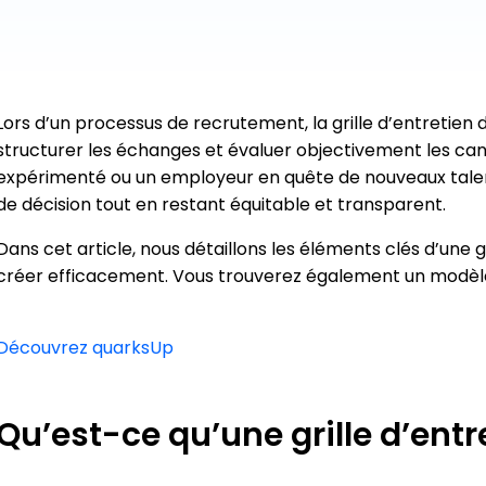
ier les ressources, maintenir
interne
vité et faciliter la préparation
Formation
paie
Construire et piloter un
formation
Lors d’un processus de recrutement, la grille d’entretien
e-Learning
structurer les échanges et évaluer objectivement les can
Proposer des parcours
expérimenté ou un employeur en quête de nouveaux talents
personnalisés
de décision tout en restant équitable et transparent.
Dans cet article, nous détaillons les éléments clés d’une 
créer efficacement. Vous trouverez également un modèle
Découvrez quarksUp
Qu’est-ce qu’une grille d’ent