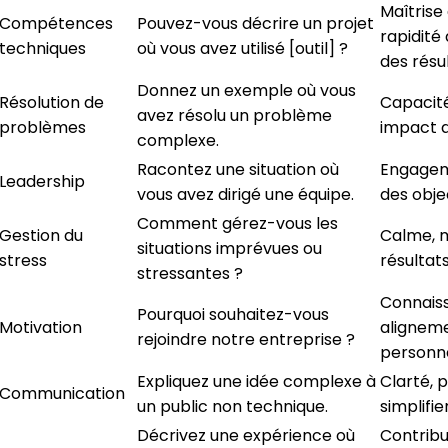
Maîtrise
Compétences
Pouvez-vous décrire un projet
rapidité
techniques
où vous avez utilisé [outil] ?
des résu
Donnez un exemple où vous
Résolution de
Capacité
avez résolu un problème
problèmes
impact d
complexe.
Racontez une situation où
Engageme
Leadership
vous avez dirigé une équipe.
des objec
Comment gérez-vous les
Gestion du
Calme, m
situations imprévues ou
stress
résultat
stressantes ?
Connaiss
Pourquoi souhaitez-vous
Motivation
aligneme
rejoindre notre entreprise ?
personn
Expliquez une idée complexe à
Clarté, 
Communication
un public non technique.
simplifie
Décrivez une expérience où
Contribut