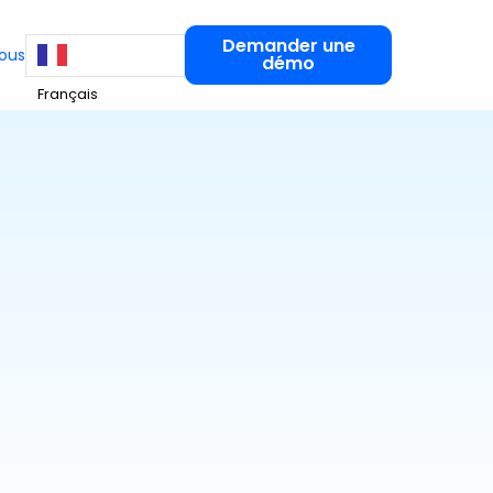
Demander une
ous
démo
Français
Experts-Comptables
COLLECTE ET TRANSMISSION DE LA
PAIE
es
es pratiques
Hello Paie
ez à nos ressources
Collecter les variables sans
tructurer et piloter vos RH
relance et sécuriser chaque
s de
bulletin
formation