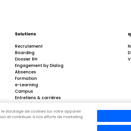
Solutions
q
Recrutement
N
Boarding
D
Dossier RH
V
Engagement by Dialog
Absences
Formation
e-Learning
Campus
Entretiens & carrières
Rémunération
Hello Paie pour experts comptable
ez le stockage de cookies sur votre appareil
ation et contribuer à nos efforts de marketing.
Politique de confidentialité
Copyright © 2025