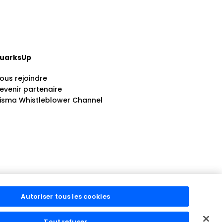
uarksUp
ous rejoindre
evenir partenaire
isma Whistleblower Channel
Autoriser tous les cookies
, quarksUp. All rights reserved.
Tout refuser