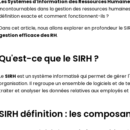
Les Systèmes d'Information des Ressources Humaine
ier les ressources, maintenir
interne
vité et faciliter la préparation
incontournables dans la gestion des ressources humaines 
Formation
paie
définition exacte et comment fonctionnent-ils ?
Construire et piloter un
formation
Dans cet article, nous allons explorer en profondeur le SI
e-Learning
gestion efficace des RH
.
Proposer des parcours
personnalisés
Qu'est-ce que le SIRH ?
Le
SIRH
est un système informatisé qui permet de gérer l
organisation. Il regroupe un ensemble de logiciels et de 
traiter et analyser les données relatives aux employés et
SIRH définition : les composa