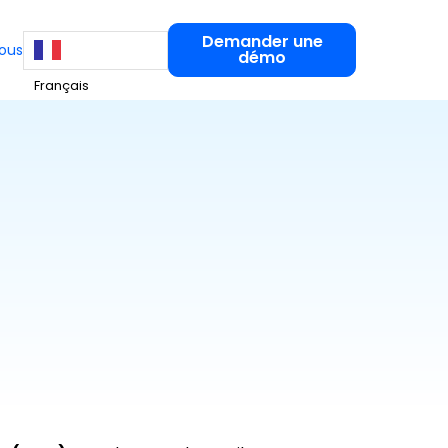
Demander une
ous
démo
Français
Experts-Comptables
COLLECTE ET TRANSMISSION DE LA
PAIE
es
es pratiques
Hello Paie
ez à nos ressources
Collecter les variables sans
tructurer et piloter vos RH
relance et sécuriser chaque
s de
bulletin
formation